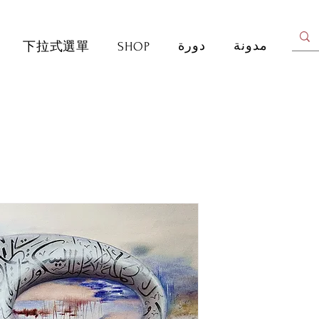
مدونة
دورة
SHOP
下拉式選單