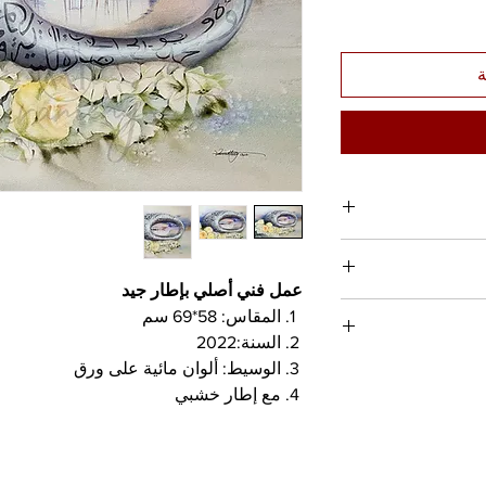
ة
ة رائعة لإضافة المزيد
ات، والمواد،
عمل فني أصلي بإطار جيد
حة رائعة لكتابة ما يميز
ك معلومات شاملة حول
المقاس: 58*69 سم
ة منه.
ديم معلومات واضحة
السنة:2022
فعّالة لبناء الثقة
الوسيط: ألوان مائية على ورق
All custom-made orig
ة.
مع إطار خشبي
For pre-order items
the pre-order period, 
Except for quality 