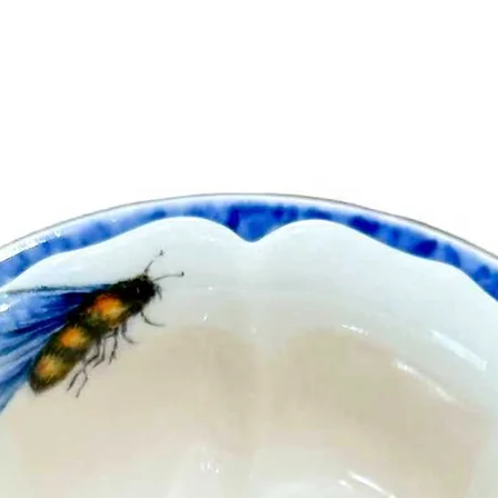
Return Period:Y
purchase to submit re
Eligibility for Return
condition, un
How to Initiate a Re
team at email addr
your ord
Exchange Policy: We 
same value or hi
higher value, yo
Shipping Costs f
shipping costs are th
except in cases w
Refunds Refu
business days after 
Defective or Incorrec
or incorrect item, 