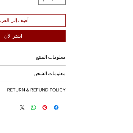
أضِف إلى العرب
اشترِ الآن
معلومات المنتج
أنا مسؤول عن تفاصيل المنتج. هذه مساح
معلومات الشحن
من المعلومات حول منتجك، مثل المقاس
وتعليمات العناية والتنظيف. كما أنها مسا
أنا مسؤول عن سياسة الشحن. أُقدّم ل
هذا المنتج وكيف يمكن لعملائك الاستفاد
RETURN & REFUND POLICY
طرق الشحن والتغليف والتكلفة. إن تق
حول سياسة الشحن الخاصة بك يُعدّ وسيلة 
inal works and original products
وطمأنة عملائك بإمكانية الشراء منك بثق
are not eligible for return
, if the order is cancelled within
the deposit will not be refunded.
issues, the pre-ordered goods are
not eligible for return